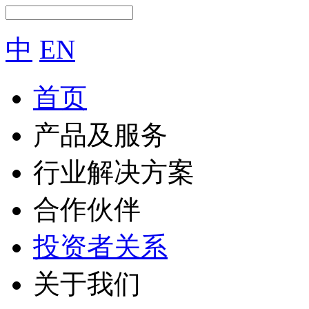
中
EN
首页
产品及服务
行业解决方案
合作伙伴
投资者关系
关于我们