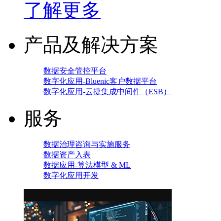
了解更多
产品及解决方案
数据安全管控平台
数字化应用-Bluenic客户数据平台
数字化应用-云捷集成中间件（ESB）
服务
数据治理咨询与实施服务
数据资产入表
数据应用-算法模型 & ML
数字化应用开发