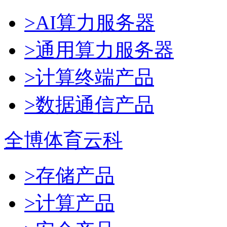
>AI算力服务器
>通用算力服务器
>计算终端产品
>数据通信产品
全博体育云科
>存储产品
>计算产品