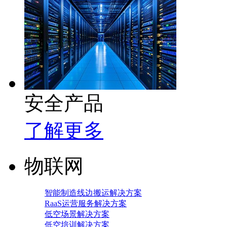
安全产品
了解更多
物联网
智能制造线边搬运解决方案
RaaS运营服务解决方案
低空场景解决方案
低空培训解决方案