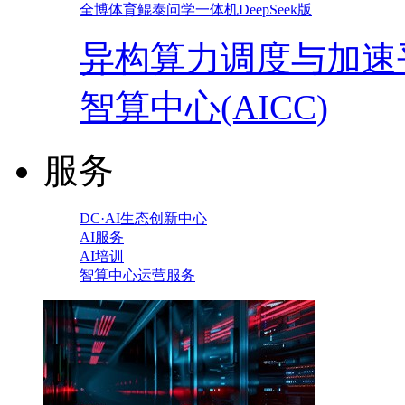
全博体育鲲泰问学一体机DeepSeek版
异构算力调度与加速
智算中心(AICC)
服务
DC·AI生态创新中心
AI服务
AI培训
智算中心运营服务