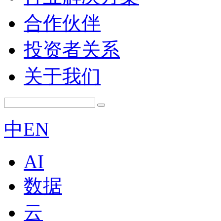
合作伙伴
投资者关系
关于我们
中
EN
AI
数据
云