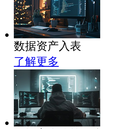
数据资产入表
了解更多