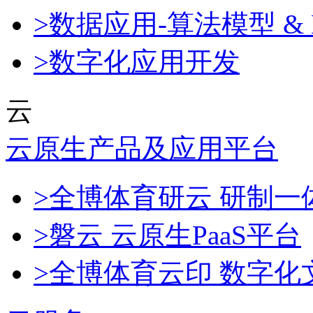
>数据应用-算法模型 & 
>数字化应用开发
云
云原生产品及应用平台
>全博体育研云 研制
>磐云 云原生PaaS平台
>全博体育云印 数字化