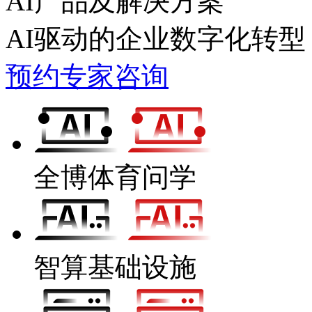
AI产品及解决方案
AI驱动的企业数字化转型
预约专家咨询
全博体育问学
智算基础设施